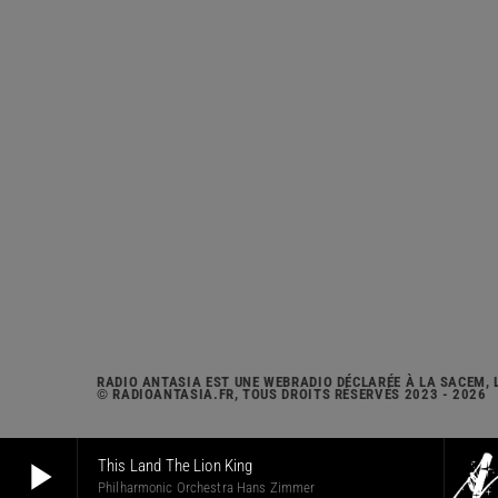
RADIO ANTASIA EST UNE WEBRADIO DÉCLARÉE À LA SACEM, 
© RADIOANTASIA.FR, TOUS DROITS RÉSERVÉS 2023 - 2026
play_arrow
This Land The Lion King
Philharmonic Orchestra Hans Zimmer