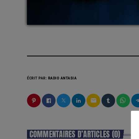
ÉCRIT PAR:
RADIO ANTASIA
email
COMMENTAIRES D’ARTICLES (0)