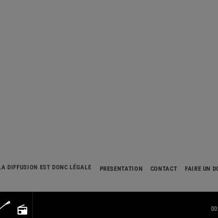
LA DIFFUSION EST DONC LÉGALE
PRÉSENTATION
CONTACT
FAIRE UN 
radio
00