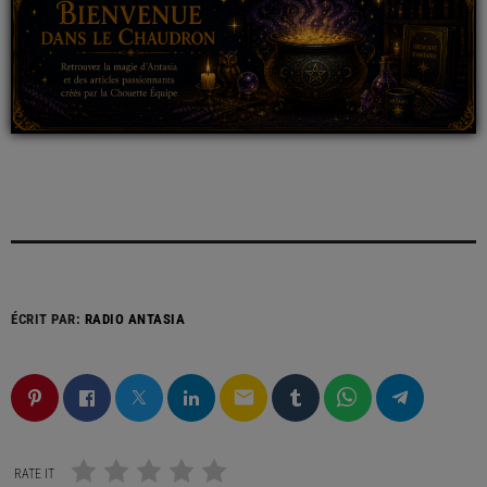
ÉCRIT PAR:
RADIO ANTASIA
email
RATE IT