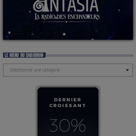
LE MENU DU CHAUDRON