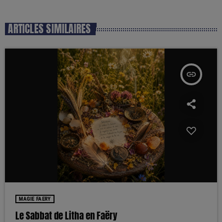
ARTICLES SIMILAIRES
insert_link
MAGIE FAERY
Le Sabbat de Litha en Faëry