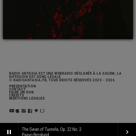
RADIO ANTASIA EST UNE WEBRADIO DÉCLARÉE À LA SACEM, LA
DIFFUSION EST DONC LÉGALE
© RADIOANTASIA.FR, TOUS DROITS RÉSERVÉS 2023 - 2026
PRÉSENTATION
CONTACT
FAIRE UN DON
CRÉDITS
MENTIONS LÉGALES
The Swan of Tuonela, Op. 22 No. 2
pause
keyboard_arrow_right
Paavo Berglund