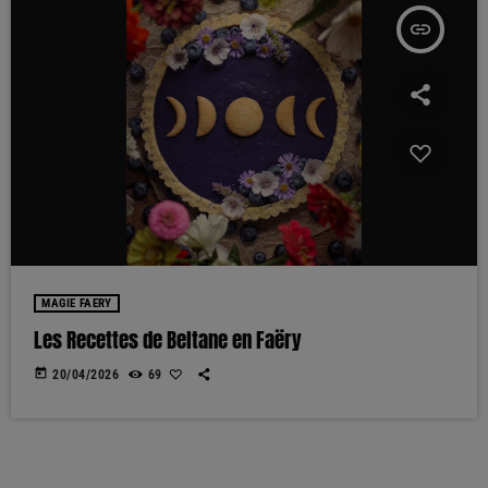
insert_link
MAGIE FAERY
Les Recettes de Beltane en Faëry
today
20/04/2026
69