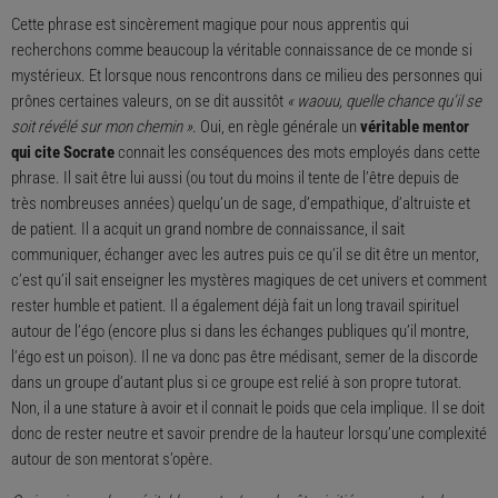
Cette phrase est sincèrement magique pour nous apprentis qui
recherchons comme beaucoup la véritable connaissance de ce monde si
mystérieux. Et lorsque nous rencontrons dans ce milieu des personnes qui
prônes certaines valeurs, on se dit aussitôt
« waouu, quelle chance qu’il se
soit révélé sur mon chemin »
. Oui, en règle générale un
véritable mentor
qui cite Socrate
connait les conséquences des mots employés dans cette
phrase. Il sait être lui aussi (ou tout du moins il tente de l’être depuis de
très nombreuses années) quelqu’un de sage, d’empathique, d’altruiste et
de patient. Il a acquit un grand nombre de connaissance, il sait
communiquer, échanger avec les autres puis ce qu’il se dit être un mentor,
c’est qu’il sait enseigner les mystères magiques de cet univers et comment
rester humble et patient. Il a également déjà fait un long travail spirituel
autour de l’égo (encore plus si dans les échanges publiques qu’il montre,
l’égo est un poison). Il ne va donc pas être médisant, semer de la discorde
dans un groupe d’autant plus si ce groupe est relié à son propre tutorat.
Non, il a une stature à avoir et il connait le poids que cela implique. Il se doit
donc de rester neutre et savoir prendre de la hauteur lorsqu’une complexité
autour de son mentorat s’opère.