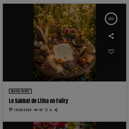
insert_link
MAGIE FAERY
Le Sabbat de Litha en Faëry
today
14/06/2026
43
6