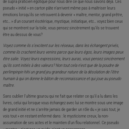
de supra praticien égotique pour nous dire ce que nous savons déjà. Ces
pseudo « initié » en carton pâte n’arrivent même pas à maîtriser leurs
émotions lorsqu’ils se retrouvent à devenir « maître, mentor, grand prêtre,
etc… » d’un courant ésotérique, mystique, initiatique, etc… voyez bien ceux
qui se montrent sur la toile, vous pensez sincèrement qu’ils se trouvent
être au dessus de vous?
Voyez comme ils s’excitent sur les réseaux, dans les échangent privés,
comme ils crachent leurs venins parce que leurs égos, leurs images peux
être salie. Voyez leurs expressions, leurs auras, vous pensez sincèrement
qu’ils sont initiés à des valeurs? Non tout cela n’est que de la poudre de
perlimpinpin hihi un grand jeu grandeur nature de la désolation de l’être
humain à qui on donne le bâton de reconnaissance et qui joue au pseudo
maître.
Sans oublier l’ultime gourou qui ne fait que relater ce qu’il a lu dans les
livres, celui qui lorsque vous échangez avec lui se montre sous une image
de grand initié et ne s’arrête jamais de garder un rôle du « je sais tout, je
vois tout » en restant enfermé dans : le mysticisme creux, la non-
assumation de ses actes et le maintien d’un flou relationnel. Ce pseudo