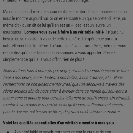
« mentor » n’est pas un guide, c’est un personnage.
Ma conclusion : il n’existe aucun véritable mentor dans la manière dont on
nous le montre aujourd’hui. Si on en rencontre un qui se prétend l’être, ou
même dit « qu’on dit de lui qu’il en est un », ceci est un leurre, un
usurpateur !
Lorsque vous avez à faire à un véritable initié
, il n’aura nul
besoin de se montrer à vous de cette manière. L’expérience parlera
naturellement d’elle-même. Il n’aura pas à vous faire rêver, même si vous
ressentez qu’il a certaines connaissances à vous apporter. Prenez
simplement ce qu’il a, à vous offrir, rien de plus !
Nous tentons tous à notre propre degré, niveau de compréhension de faire
face à nos peurs, à nos doutes, à nos failles, à nos traumas, etc… Nous
recherchons ce soit disant mentor irréel que l’on découvre à travers des
récits anciens afin de nous aider à évoluer dans ce monde qui souvent n’a
aucun sens et apporte pour certains tellement de souffrances. Un véritable
mentor le sera dans le regard de celui qu’il jugera suffisamment sincère
pour le devenir, nul besoin de titres, de joyaux ou de trésors à montrer.
Voici les qualités essentielles d’un véritable mentor à mes yeux :
Avoir été initié et savoir retranscrire tout le cursus de son