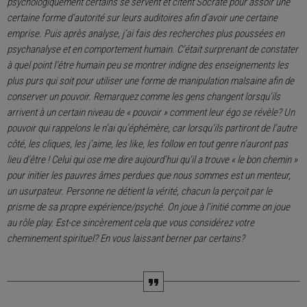
psychologiquement certains se servent et citent Socrate pour assoir une
certaine forme d’autorité sur leurs auditoires afin d’avoir une certaine
emprise. Puis après analyse, j’ai fais des recherches plus poussées en
psychanalyse et en comportement humain. C’était surprenant de constater
à quel point l’être humain peu se montrer indigne des enseignements les
plus purs qui soit pour utiliser une forme de manipulation malsaine afin de
conserver un pouvoir. Remarquez comme les gens changent lorsqu’ils
arrivent à un certain niveau de « pouvoir » comment leur égo se révèle? Un
pouvoir qui rappelons le n’ai qu’éphémère, car lorsqu’ils partiront de l’autre
côté, les cliques, les j’aime, les like, les follow en tout genre n’auront pas
lieu d’être ! Celui qui ose me dire aujourd’hui qu’il a trouve « le bon chemin »
pour initier les pauvres âmes perdues que nous sommes est un menteur,
un usurpateur. Personne ne détient la vérité, chacun la perçoit par le
prisme de sa propre expérience/psyché. On joue à l’initié comme on joue
au rôle play. Est-ce sincèrement cela que vous considérez votre
cheminement spirituel? En vous laissant berner par certains?