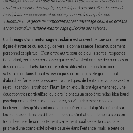
On imagine mal un véritable mentor/grand prêtre initié aux secrets des
mystères raconter des ragots, ou participer à des querelles de cours de
récré, à semer la jalousie, et ne serai je encore à manipuler son
« auditoire ». Ce genre de comportement est davantage celui d’un profane
et non ceux d’un véritable mentor sage qui prône des valeurs !
Oui,
l’image d’un mentor sage et éclairé
est souvent perçue comme
une
figure d’autorité
qui nous guide vers la connaissance, l’épanouissement
personnel et spirituel. C’est entre autre pour cela qu’ils sont si respectés.
Cependant, certaines personnes qui se présentent comme des mentors ou
des guides spirituels dans notre milieu utilisent cette position pour
satisfaire certains troubles psychiques qui n’ont pas été guéris. Tout
d’abord les fameuses blessures traumatiques de l’enfance, vous savez : le
rejet, l’abandon, la trahison, l’humiliation, etc… Ils ont également reçu une
éducation très particulière, ou alors ils ont eu un problème hélas bien lourd
psychiquement dés leurs naissances, ou vécu des expériences si
bouleversantes qu’ils sont incapable de gérer le statut qu’ils prônent sur
les réseaux et dans les différents cercles d’initiations. Je ne suis pas en
train d’excuser le comportement clairement nocif de certains sous le
prisme d’une complexité sévère causée dans l’enfance, mais je tente de