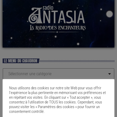
LE MENU DU CHAUDRON
Nous utilisons des cookies sur notre site Web pour vous offrir
l'expérience la plus pertinente en mémorisant vos préférences et
en répétant vos visites. En cliquant sur « Tout accepter », vous
consentez à l'utilisation de TOUS les cookies. Cependant, vous
pouvez visiter les « Paramètres des cookies » pour fournir un
consentement contrôlé.