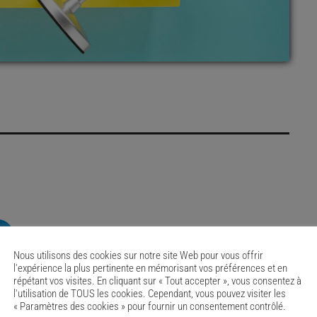
RATE IT
Nous utilisons des cookies sur notre site Web pour vous offrir
l'expérience la plus pertinente en mémorisant vos préférences et en
répétant vos visites. En cliquant sur « Tout accepter », vous consentez à
l'utilisation de TOUS les cookies. Cependant, vous pouvez visiter les
« Paramètres des cookies » pour fournir un consentement contrôlé.