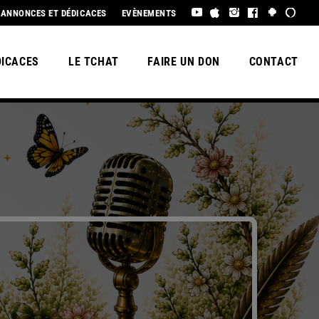
ION
UN GRAND MERCI À TOUS LES ENCHANTEURS😀 POUR CETTE MA
ANNONCES ET DÉDICACES
EVÈNEMENTS
DICACES
LE TCHAT
FAIRE UN DON
CONTACT