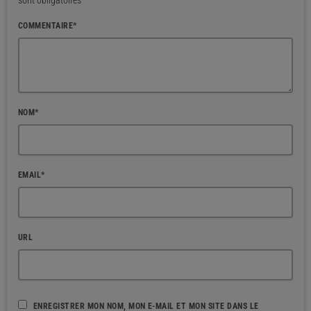
sont obligatoires
COMMENTAIRE*
NOM*
EMAIL*
URL
ENREGISTRER MON NOM, MON E-MAIL ET MON SITE DANS LE