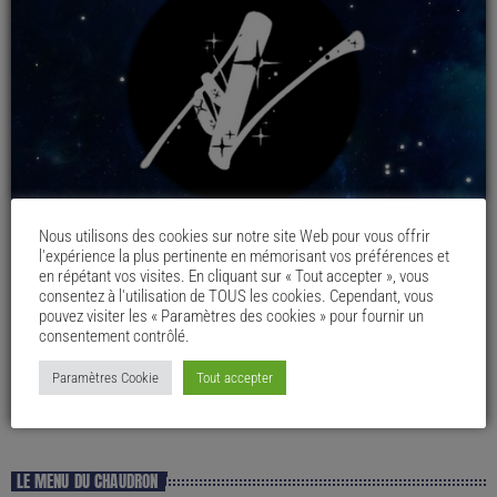
Nous utilisons des cookies sur notre site Web pour vous offrir
l'expérience la plus pertinente en mémorisant vos préférences et
en répétant vos visites. En cliquant sur « Tout accepter », vous
consentez à l'utilisation de TOUS les cookies. Cependant, vous
pouvez visiter les « Paramètres des cookies » pour fournir un
consentement contrôlé.
Paramètres Cookie
Tout accepter
LE MENU DU CHAUDRON