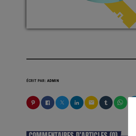
ÉCRIT PAR:
ADMIN
email
COMMENTAIRES D’ARTICLES (0)