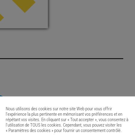
RATE IT
Nous utilisons des cookies sur notre site Web pour vous offrir
l'expérience la plus pertinente en mémorisant vos préférences et en
répétant vos visites. En cliquant sur « Tout accepter », vous consentez à
l'utilisation de TOUS les cookies. Cependant, vous pouvez visiter les
« Paramètres des cookies » pour fournir un consentement contrôlé.