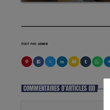
ÉCRIT PAR:
ADMIN
email
COMMENTAIRES D’ARTICLES (0)