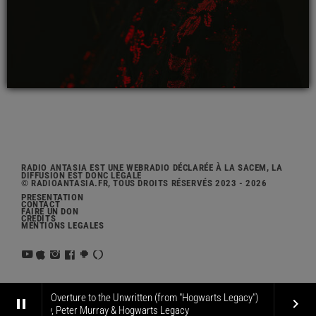
RADIO ANTASIA EST UNE WEBRADIO DÉCLARÉE À LA SACEM, LA
DIFFUSION EST DONC LÉGALE
© RADIOANTASIA.FR, TOUS DROITS RÉSERVÉS 2023 - 2026
PRÉSENTATION
CONTACT
FAIRE UN DON
CRÉDITS
MENTIONS LÉGALES
Overture to the Unwritten (from "Hogwarts Legacy")
pause
keyboard_arrow_right
ott Rakozy, Peter Murray & Hogwarts Legacy
chuck e. 