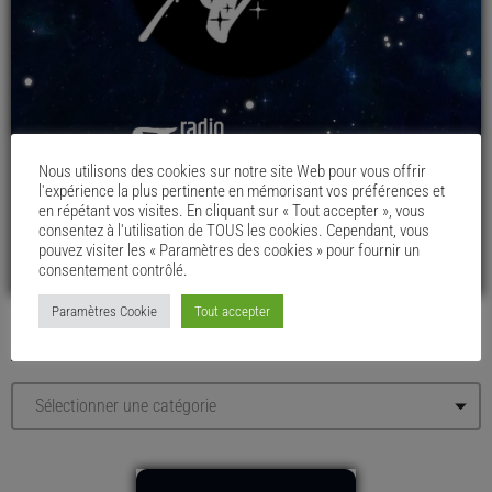
Nous utilisons des cookies sur notre site Web pour vous offrir
l'expérience la plus pertinente en mémorisant vos préférences et
en répétant vos visites. En cliquant sur « Tout accepter », vous
consentez à l'utilisation de TOUS les cookies. Cependant, vous
pouvez visiter les « Paramètres des cookies » pour fournir un
consentement contrôlé.
Paramètres Cookie
Tout accepter
LE MENU DU CHAUDRON