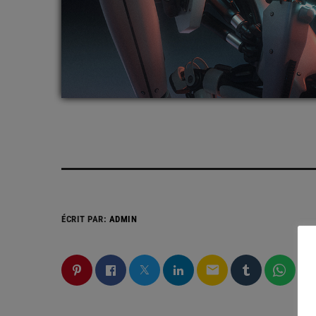
ÉCRIT PAR:
ADMIN
email