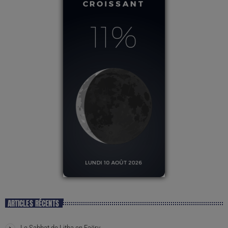
ARTICLES RÉCENTS
Le Sabbat de Litha en Faëry