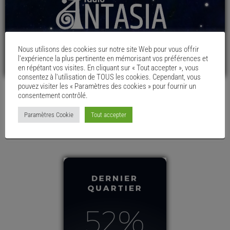
Nous utilisons des cookies sur notre site Web pour vous offrir
l'expérience la plus pertinente en mémorisant vos préférences et
en répétant vos visites. En cliquant sur « Tout accepter », vous
consentez à l'utilisation de TOUS les cookies. Cependant, vous
pouvez visiter les « Paramètres des cookies » pour fournir un
consentement contrôlé.
LE MENU DU CHAUDRON
Paramètres Cookie
Tout accepter