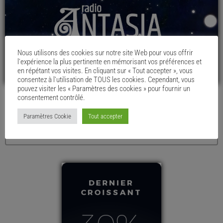
Nous utilisons des cookies sur notre site Web pour vous offrir
l'expérience la plus pertinente en mémorisant vos préférences et
en répétant vos visites. En cliquant sur « Tout accepter », vous
consentez à l'utilisation de TOUS les cookies. Cependant, vous
pouvez visiter les « Paramètres des cookies » pour fournir un
consentement contrôlé.
LE MENU DU CHAUDRON
Paramètres Cookie
Tout accepter