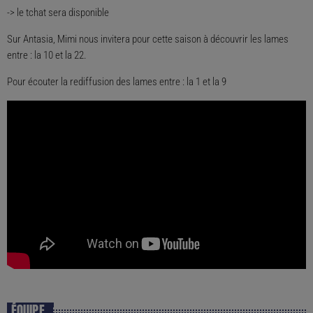
-> le tchat sera disponible
Sur Antasia, Mimi nous invitera pour cette saison à découvrir les lames
entre : la 10 et la 22.
Pour écouter la rediffusion des lames entre : la 1 et la 9
ÉQUIPE