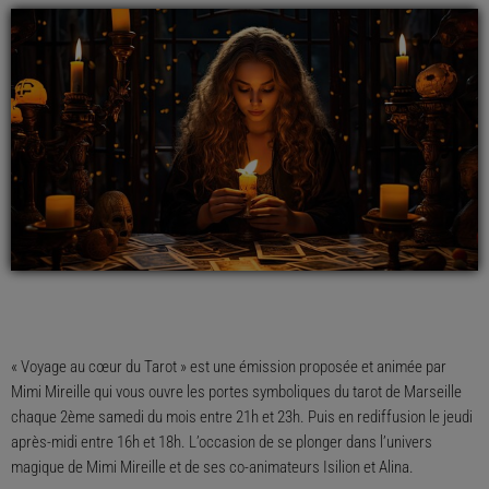
« Voyage au cœur du Tarot » est une émission proposée et animée par
Mimi Mireille qui vous ouvre les portes symboliques du tarot de Marseille
chaque 2ème samedi du mois entre 21h et 23h. Puis en rediffusion le jeudi
après-midi entre 16h et 18h. L’occasion de se plonger dans l’univers
magique de Mimi Mireille et de ses co-animateurs Isilion et Alina.