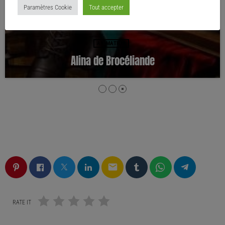
Paramètres Cookie
Tout accepter
ANIMATEUR
Alina de Brocéliande
email
RATE IT