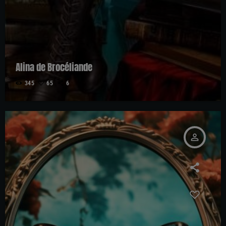
Alina de Brocéliande
345
65
6
person_outline