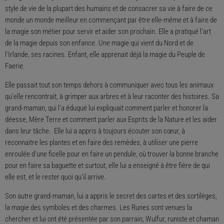
style de vie de la plupart des humains et de consacrer sa vie à faire de ce
monde un monde meilleur en commençant par être elle-même et à faire de
la magie son métier pour servir et aider son prochain. Elle a pratiqué l’art
de la magie depuis son enfance. Une magie qui vient du Nord et de
l’Irlande, ses racines. Enfant, elle apprenait déjà la magie du Peuple de
Faerie.
Elle passait tout son temps dehors à communiquer avec tous les animaux
qu’elle rencontrait, à grimper aux arbres et à leur raconter des histoires. Sa
grand-maman, qui l’a éduqué lui expliquait comment parler et honorer la
déesse, Mère Terre et comment parler aux Esprits de la Nature et les aider
dans leur tâche. Elle lui a appris à toujours écouter son cœur, à
reconnaitre les plantes et en faire des remèdes, à utiliser une pierre
enroulée d’une ficelle pour en faire un pendule, où trouver la bonne branche
pour en faire sa baguette et surtout, elle lui a enseigné à être fière de qui
elle est, et le rester quoi qu’il arrive.
Son autre grand-maman, lui a appris le secret des cartes et des sortilèges,
la magie des symboles et des charmes. Les Runes sont venues la
chercher et lui ont été présentée par son parrain, Wulfur, runiste et chaman