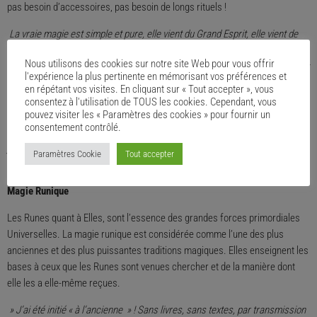
pas besoin d’accessoires, pas besoin de longs rituels !
La vraie magie est simple et pure, elle vient du Grand Esprit, elle vient de
plus loin que vous ne pouvez le concevoir, elle est née du Tout et en
Nous utilisons des cookies sur notre site Web pour vous offrir
véhicule la beauté.
Vivre une vie magique n’a pas à être difficile, vous n’avez
l'expérience la plus pertinente en mémorisant vos préférences et
pas besoin de tout savoir tout de suite, et vous pouvez prendre votre temps
en répétant vos visites. En cliquant sur « Tout accepter », vous
pour faire les choses lentement ou simplement à une vitesse qui vous met
consentez à l'utilisation de TOUS les cookies. Cependant, vous
pouvez visiter les « Paramètres des cookies » pour fournir un
le plus à l’aise. En outre, il y a encore beaucoup de puissance dans la
consentement contrôlé.
simplicité….
Le plus passionnant dans notre Art est de découvrir chaque
jour de nouvelles sources d’enseignement et de connaissances ! vous
Paramètres Cookie
Tout accepter
apprendrez toute votre vie ! »
Magie Runique
Les Runes quant à Elles, sont l’essence des grandes forces primordiales
Universelles. La magie runique est considérée comme l’une des plus
anciennes et des plus puissantes traditions magiques. Elles enseignent les
bases à ceux que les Runes sont venues chercher et de la manière dont
elle les a elle-même reçues.
» J’ai été initié « à l’ancienne » ! Sans livres, sans textes, par transmission