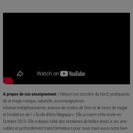
A propos de son enseignement :
Yabyum est sorcière du Nord, pratiquante
de la magie runique, naturelle, accompagnatrice
intuitive,métaphysicienne, auteure de contes de fées et de livres de magie
et fondatrice de l’ « Ecole d’Arts Magique ». Elle a ouvert cette école en
Octobre 2013. Elle a depuis initié des centaines de belles âmes à ces arts
nobles et profondément transformateurs pour nous mais aussi notre bien-