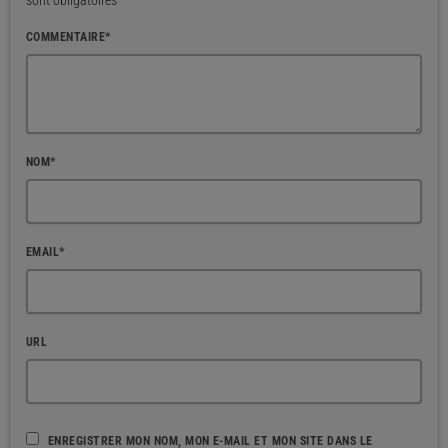
sont obligatoires
COMMENTAIRE*
NOM*
EMAIL*
URL
ENREGISTRER MON NOM, MON E-MAIL ET MON SITE DANS LE