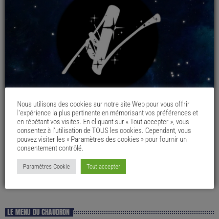
Nous utilisons des cookies sur notre site Web pour vous offrir
l'expérience la plus pertinente en mémorisant vos préférences et
en répétant vos visites. En cliquant sur « Tout accepter », vous
consentez à l'utilisation de TOUS les cookies. Cependant, vous
pouvez visiter les « Paramètres des cookies » pour fournir un
consentement contrôlé.
Paramètres Cookie
Tout accepter
LE MENU DU CHAUDRON