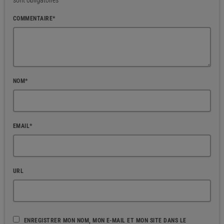
sont obligatoires
COMMENTAIRE*
NOM*
EMAIL*
URL
ENREGISTRER MON NOM, MON E-MAIL ET MON SITE DANS LE