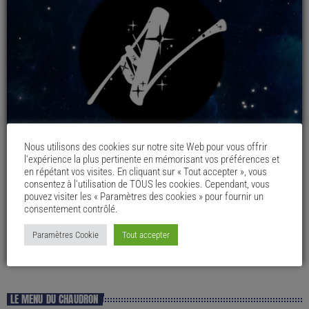
Nous utilisons des cookies sur notre site Web pour vous offrir
l'expérience la plus pertinente en mémorisant vos préférences et
en répétant vos visites. En cliquant sur « Tout accepter », vous
consentez à l'utilisation de TOUS les cookies. Cependant, vous
pouvez visiter les « Paramètres des cookies » pour fournir un
consentement contrôlé.
Paramètres Cookie
Tout accepter
LE MENU DU CHAUDRON