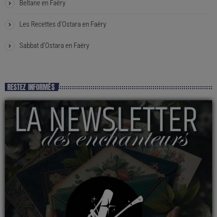
Beltane en Faëry
Les Recettes d’Ostara en Faëry
Sabbat d’Ostara en Faëry
RESTEZ INFORMÉS