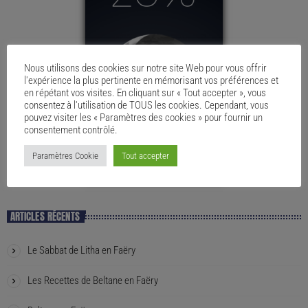
Nous utilisons des cookies sur notre site Web pour vous offrir
l'expérience la plus pertinente en mémorisant vos préférences et
en répétant vos visites. En cliquant sur « Tout accepter », vous
consentez à l'utilisation de TOUS les cookies. Cependant, vous
pouvez visiter les « Paramètres des cookies » pour fournir un
consentement contrôlé.
Paramètres Cookie
Tout accepter
ARTICLES RÉCENTS
Le Sabbat de Litha en Faëry
Les Recettes de Beltane en Faëry