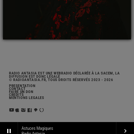
RADIO ANTASIA EST UNE WEBRADIO DÉCLARÉE À LA SACEM, LA
DIFFUSION EST DONC LÉGALE
© RADIOANTASIA.FR, TOUS DROITS RÉSERVÉS 2023 - 2026
PRÉSENTATION
CONTACT
FAIRE UN DON
CRÉDITS
MENTIONS LÉGALES
Astuces Magiques
pause
keyboard_arrow_right
Radio Antasia