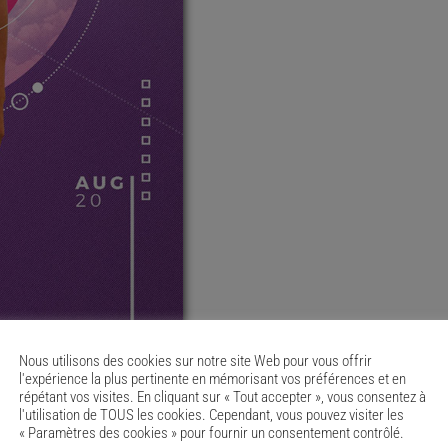
Nous utilisons des cookies sur notre site Web pour vous offrir
l'expérience la plus pertinente en mémorisant vos préférences et en
répétant vos visites. En cliquant sur « Tout accepter », vous consentez à
l'utilisation de TOUS les cookies. Cependant, vous pouvez visiter les
« Paramètres des cookies » pour fournir un consentement contrôlé.