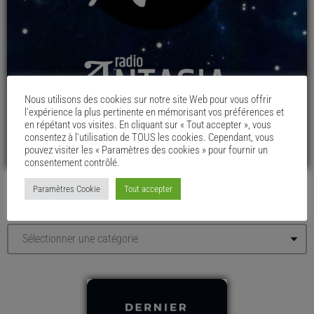
Nous utilisons des cookies sur notre site Web pour vous offrir
l'expérience la plus pertinente en mémorisant vos préférences et
en répétant vos visites. En cliquant sur « Tout accepter », vous
consentez à l'utilisation de TOUS les cookies. Cependant, vous
pouvez visiter les « Paramètres des cookies » pour fournir un
consentement contrôlé.
Paramètres Cookie
Tout accepter
LE MENU DU CHAUDRON