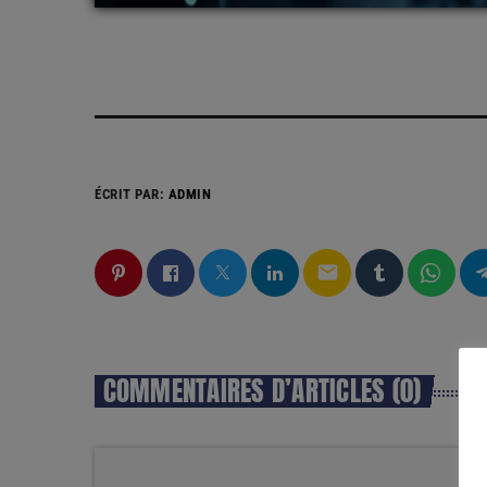
ÉCRIT PAR:
ADMIN
email
COMMENTAIRES D’ARTICLES (0)