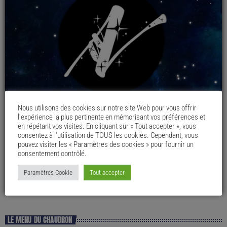
Nous utilisons des cookies sur notre site Web pour vous offrir
l'expérience la plus pertinente en mémorisant vos préférences et
en répétant vos visites. En cliquant sur « Tout accepter », vous
consentez à l'utilisation de TOUS les cookies. Cependant, vous
pouvez visiter les « Paramètres des cookies » pour fournir un
consentement contrôlé.
Paramètres Cookie
Tout accepter
LE MENU DU CHAUDRON