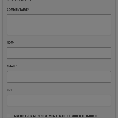
sont obligatoires
COMMENTAIRE*
NOM*
EMAIL*
URL
ENREGISTRER MON NOM, MON E-MAIL ET MON SITE DANS LE