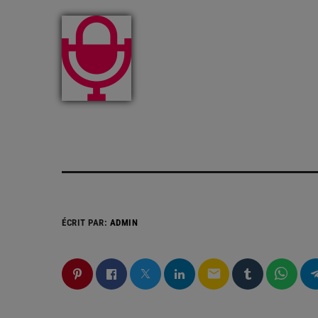
ÉCRIT PAR:
ADMIN
email