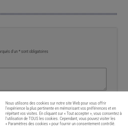
qués d'un * sont obligatoires
EMAIL*
Nous utilisons des cookies sur notre site Web pour vous offrir
l'expérience la plus pertinente en mémorisant vos préférences et en
répétant vos visites. En cliquant sur « Tout accepter », vous consentez à
l'utilisation de TOUS les cookies. Cependant, vous pouvez visiter les
« Paramètres des cookies » pour fournir un consentement contrôlé.