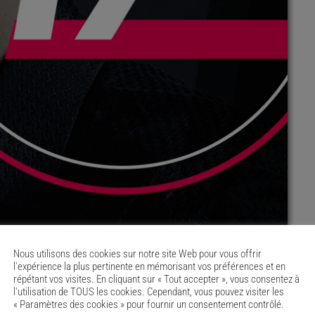
Nous utilisons des cookies sur notre site Web pour vous offrir
l'expérience la plus pertinente en mémorisant vos préférences et en
répétant vos visites. En cliquant sur « Tout accepter », vous consentez à
l'utilisation de TOUS les cookies. Cependant, vous pouvez visiter les
« Paramètres des cookies » pour fournir un consentement contrôlé.