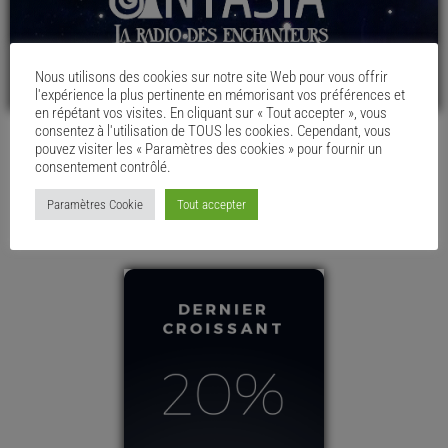
Nous utilisons des cookies sur notre site Web pour vous offrir
l'expérience la plus pertinente en mémorisant vos préférences et
en répétant vos visites. En cliquant sur « Tout accepter », vous
consentez à l'utilisation de TOUS les cookies. Cependant, vous
pouvez visiter les « Paramètres des cookies » pour fournir un
LE MENU DU CHAUDRON
consentement contrôlé.
Paramètres Cookie
Tout accepter