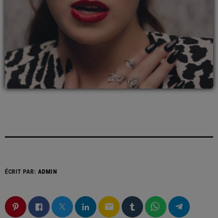
ÉCRIT PAR:
ADMIN
email