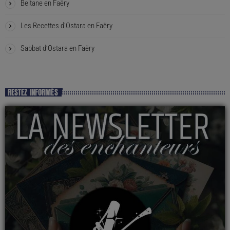
Beltane en Faëry
Les Recettes d’Ostara en Faëry
Sabbat d’Ostara en Faëry
RESTEZ INFORMÉS